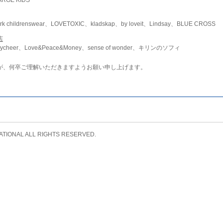
childrenswear、LOVETOXIC、kladskap、by loveit、Lindsay、BLUE CROSS
店
ycheer、Love&Peace&Money、sense of wonder、キリンのソフィ
が、何卒ご理解いただきますようお願い申し上げます。