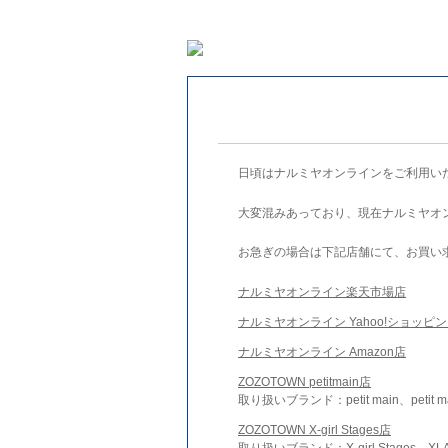
日頃はナルミヤオンラインをご利用い
大変混みあっており、現在ナルミヤオ
お急ぎの場合は下記店舗にて、お買い
ナルミヤオンライン楽天市場店
ナルミヤオンライン Yahoo!ショッピ
ナルミヤオンライン Amazon店
ZOZOTOWN petitmain店
取り扱いブランド：petit main、petit m
ZOZOTOWN X-girl Stages店
取り扱いブランド：X-girl Stages、XLA