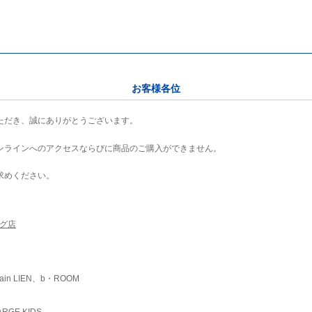
お客様各位
ただき、誠にありがとうございます。
ンラインへのアクセスならびに商品のご購入ができません。
求めください。
ング店
ain LIEN、b・ROOM
RGE KIDS