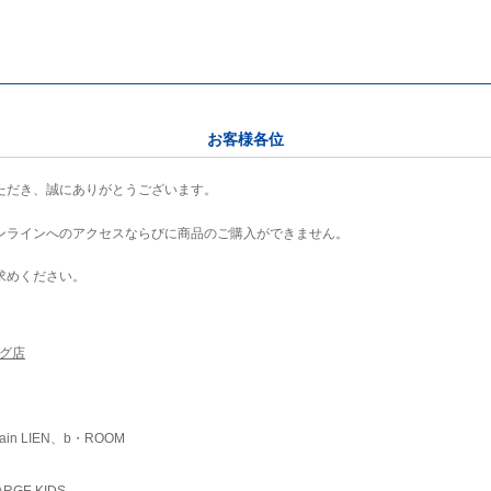
お客様各位
ただき、誠にありがとうございます。
ンラインへのアクセスならびに商品のご購入ができません。
求めください。
ング店
ain LIEN、b・ROOM
RGE KIDS