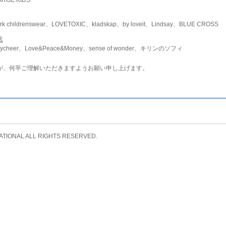
childrenswear、LOVETOXIC、kladskap、by loveit、Lindsay、BLUE CROSS
店
ycheer、Love&Peace&Money、sense of wonder、キリンのソフィ
が、何卒ご理解いただきますようお願い申し上げます。