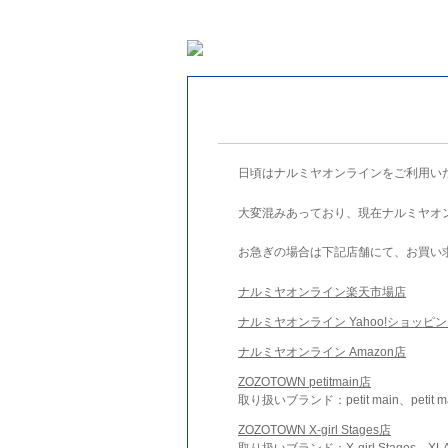
日頃はナルミヤオンラインをご利用い
大変混みあっており、現在ナルミヤオ
お急ぎの場合は下記店舗にて、お買い
ナルミヤオンライン楽天市場店
ナルミヤオンライン Yahoo!ショッピ
ナルミヤオンライン Amazon店
ZOZOTOWN petitmain店
取り扱いブランド：petit main、petit m
ZOZOTOWN X-girl Stages店
取り扱いブランド：X-girl Stages、XLA