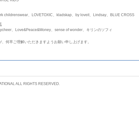
childrenswear、LOVETOXIC、kladskap、by loveit、Lindsay、BLUE CROSS
店
ycheer、Love&Peace&Money、sense of wonder、キリンのソフィ
が、何卒ご理解いただきますようお願い申し上げます。