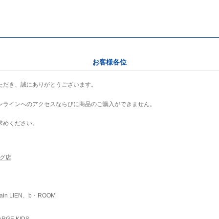
お客様各位
ただき、誠にありがとうございます。
ンラインへのアクセスならびに商品のご購入ができません。
求めください。
ング店
ain LIEN、b・ROOM
RGE KIDS