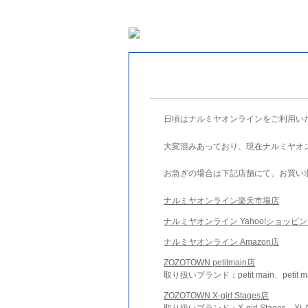
日頃はナルミヤオンラインをご利用い
大変混みあっており、現在ナルミヤオ
お急ぎの場合は下記店舗にて、お買い
ナルミヤオンライン楽天市場店
ナルミヤオンライン Yahoo!ショッピ
ナルミヤオンライン Amazon店
ZOZOTOWN petitmain店
取り扱いブランド：petit main、petit m
ZOZOTOWN X-girl Stages店
取り扱いブランド：X-girl Stages、XLA