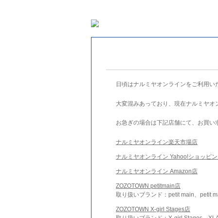
日頃はナルミヤオンラインをご利用い
大変混みあっており、現在ナルミヤオ
お急ぎの場合は下記店舗にて、お買い
ナルミヤオンライン楽天市場店
ナルミヤオンライン Yahoo!ショッピ
ナルミヤオンライン Amazon店
ZOZOTOWN petitmain店
取り扱いブランド：petit main、petit m
ZOZOTOWN X-girl Stages店
取り扱いブランド：X-girl Stages、XLA