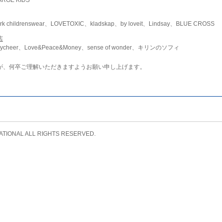
childrenswear、LOVETOXIC、kladskap、by loveit、Lindsay、BLUE CROSS
店
ycheer、Love&Peace&Money、sense of wonder、キリンのソフィ
が、何卒ご理解いただきますようお願い申し上げます。