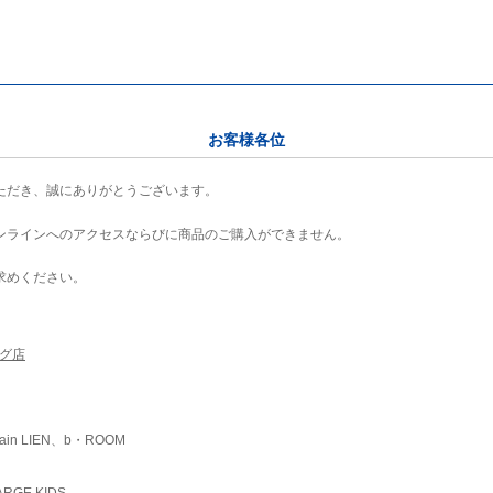
お客様各位
ただき、誠にありがとうございます。
ンラインへのアクセスならびに商品のご購入ができません。
求めください。
ング店
ain LIEN、b・ROOM
RGE KIDS