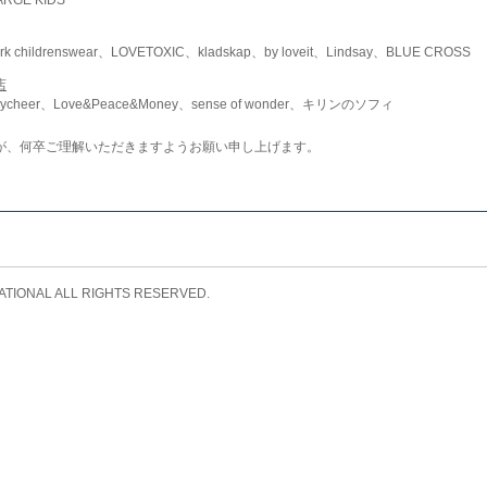
childrenswear、LOVETOXIC、kladskap、by loveit、Lindsay、BLUE CROSS
店
ycheer、Love&Peace&Money、sense of wonder、キリンのソフィ
が、何卒ご理解いただきますようお願い申し上げます。