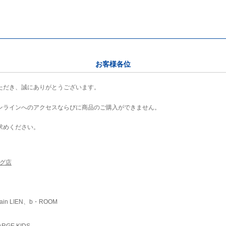
お客様各位
ただき、誠にありがとうございます。
ンラインへのアクセスならびに商品のご購入ができません。
求めください。
ング店
ain LIEN、b・ROOM
RGE KIDS