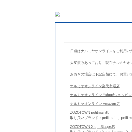
日頃はナルミヤオンラインをご利用い
大変混みあっており、現在ナルミヤオ
お急ぎの場合は下記店舗にて、お買い
ナルミヤオンライン楽天市場店
ナルミヤオンライン Yahoo!ショッピ
ナルミヤオンライン Amazon店
ZOZOTOWN petitmain店
取り扱いブランド：petit main、petit m
ZOZOTOWN X-girl Stages店
取り扱いブランド：X-girl Stages、XLA