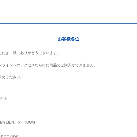
お客様各位
ただき、誠にありがとうございます。
ンラインへのアクセスならびに商品のご購入ができません。
求めください。
ング店
ain LIEN、b・ROOM
RGE KIDS