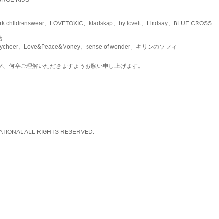
childrenswear、LOVETOXIC、kladskap、by loveit、Lindsay、BLUE CROSS
店
ycheer、Love&Peace&Money、sense of wonder、キリンのソフィ
が、何卒ご理解いただきますようお願い申し上げます。