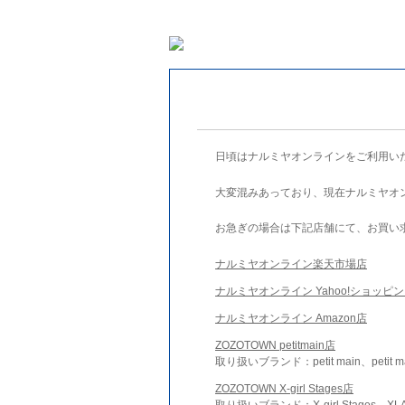
日頃はナルミヤオンラインをご利用い
大変混みあっており、現在ナルミヤオ
お急ぎの場合は下記店舗にて、お買い
ナルミヤオンライン楽天市場店
ナルミヤオンライン Yahoo!ショッピ
ナルミヤオンライン Amazon店
ZOZOTOWN petitmain店
取り扱いブランド：petit main、petit m
ZOZOTOWN X-girl Stages店
取り扱いブランド：X-girl Stages、XLA