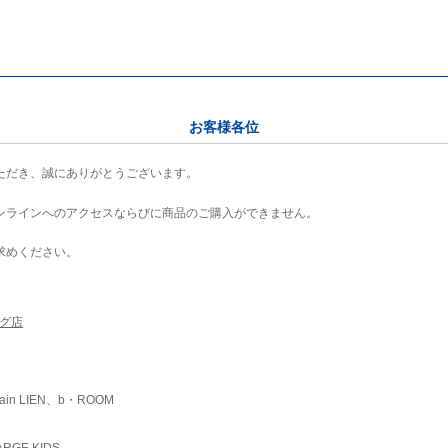
お客様各位
ただき、誠にありがとうございます。
ンラインへのアクセスならびに商品のご購入ができません。
求めください。
ング店
ain LIEN、b・ROOM
RGE KIDS