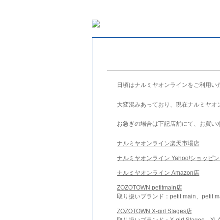
日頃はナルミヤオンラインをご利用い
大変混みあっており、現在ナルミヤオ
お急ぎの場合は下記店舗にて、お買い
ナルミヤオンライン楽天市場店
ナルミヤオンライン Yahoo!ショッピ
ナルミヤオンライン Amazon店
ZOZOTOWN petitmain店
取り扱いブランド：petit main、petit m
ZOZOTOWN X-girl Stages店
取り扱いブランド：X-girl Stages、XLA