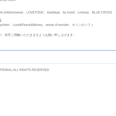
childrenswear、LOVETOXIC、kladskap、by loveit、Lindsay、BLUE CROSS
店
ycheer、Love&Peace&Money、sense of wonder、キリンのソフィ
が、何卒ご理解いただきますようお願い申し上げます。