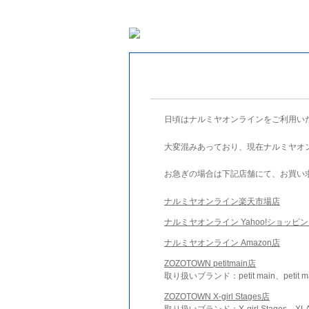
日頃はナルミヤオンラインをご利用い
大変混みあっており、現在ナルミヤオ
お急ぎの場合は下記店舗にて、お買い
ナルミヤオンライン楽天市場店
ナルミヤオンライン Yahoo!ショッピ
ナルミヤオンライン Amazon店
ZOZOTOWN petitmain店
取り扱いブランド：petit main、petit m
ZOZOTOWN X-girl Stages店
取り扱いブランド：X-girl Stages、XLA