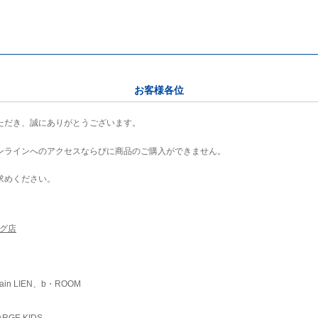
お客様各位
ただき、誠にありがとうございます。
ンラインへのアクセスならびに商品のご購入ができません。
求めください。
ング店
ain LIEN、b・ROOM
RGE KIDS