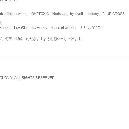
childrenswear、LOVETOXIC、kladskap、by loveit、Lindsay、BLUE CROSS
店
ycheer、Love&Peace&Money、sense of wonder、キリンのソフィ
が、何卒ご理解いただきますようお願い申し上げます。