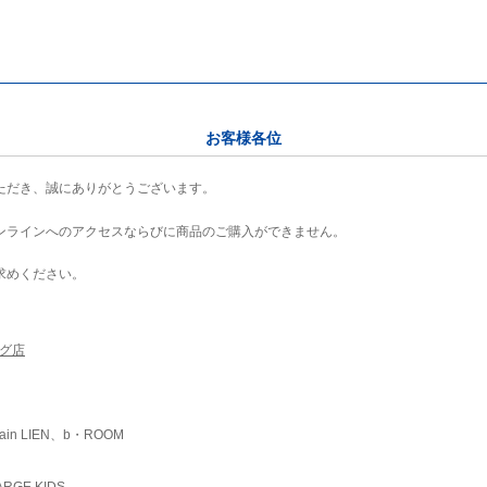
お客様各位
ただき、誠にありがとうございます。
ンラインへのアクセスならびに商品のご購入ができません。
求めください。
ング店
ain LIEN、b・ROOM
RGE KIDS