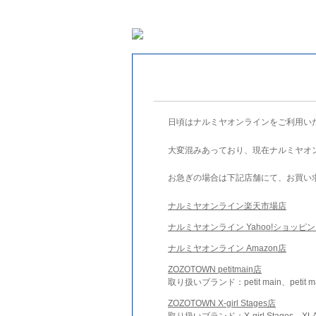
日頃はナルミヤオンラインをご利用い
大変混みあっており、現在ナルミヤオ
お急ぎの場合は下記店舗にて、お買い
ナルミヤオンライン楽天市場店
ナルミヤオンライン Yahoo!ショッピ
ナルミヤオンライン Amazon店
ZOZOTOWN petitmain店
取り扱いブランド：petit main、petit m
ZOZOTOWN X-girl Stages店
取り扱いブランド：X-girl Stages、XLA