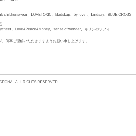
childrenswear、LOVETOXIC、kladskap、by loveit、Lindsay、BLUE CROSS
店
ycheer、Love&Peace&Money、sense of wonder、キリンのソフィ
が、何卒ご理解いただきますようお願い申し上げます。