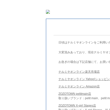
日頃はナルミヤオンラインをご利用い
大変混みあっており、現在ナルミヤオ
お急ぎの場合は下記店舗にて、お買い
ナルミヤオンライン楽天市場店
ナルミヤオンライン Yahoo!ショッピ
ナルミヤオンライン Amazon店
ZOZOTOWN petitmain店
取り扱いブランド：petit main、petit m
ZOZOTOWN X-girl Stages店
取り扱いブランド：X-girl Stages、XLA