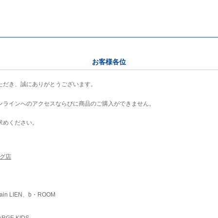
お客様各位
ただき、誠にありがとうございます。
ンラインへのアクセスならびに商品のご購入ができません。
求めください。
ング店
ain LIEN、b・ROOM
RGE KIDS