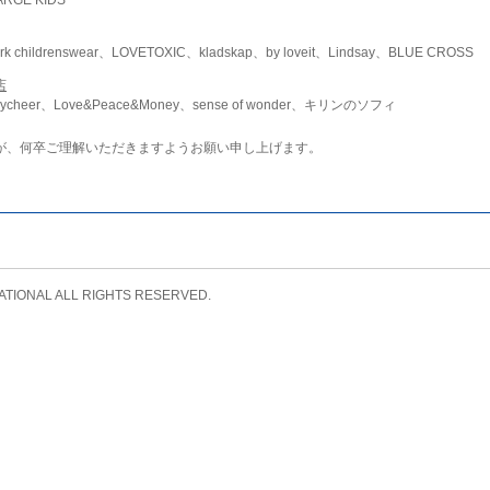
childrenswear、LOVETOXIC、kladskap、by loveit、Lindsay、BLUE CROSS
店
ycheer、Love&Peace&Money、sense of wonder、キリンのソフィ
が、何卒ご理解いただきますようお願い申し上げます。