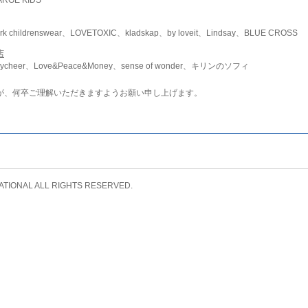
childrenswear、LOVETOXIC、kladskap、by loveit、Lindsay、BLUE CROSS
店
ycheer、Love&Peace&Money、sense of wonder、キリンのソフィ
が、何卒ご理解いただきますようお願い申し上げます。