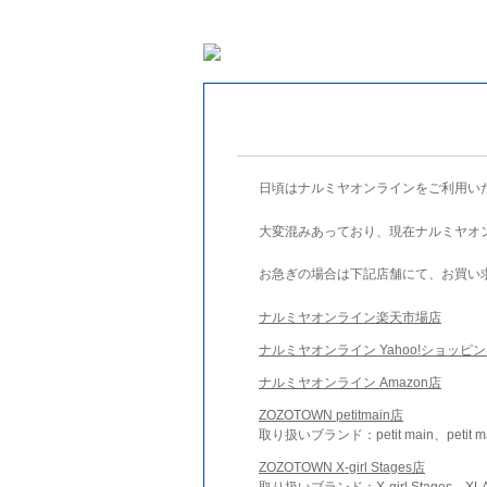
日頃はナルミヤオンラインをご利用い
大変混みあっており、現在ナルミヤオ
お急ぎの場合は下記店舗にて、お買い
ナルミヤオンライン楽天市場店
ナルミヤオンライン Yahoo!ショッピ
ナルミヤオンライン Amazon店
ZOZOTOWN petitmain店
取り扱いブランド：petit main、petit m
ZOZOTOWN X-girl Stages店
取り扱いブランド：X-girl Stages、XLA