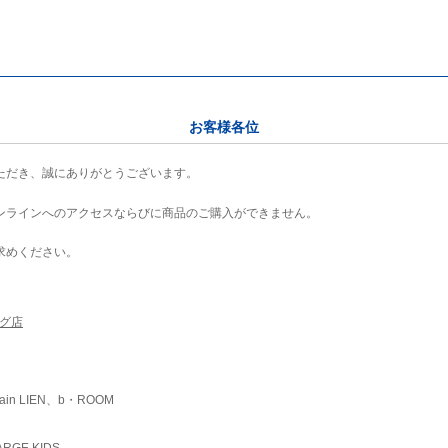
お客様各位
ただき、誠にありがとうございます。
ンラインへのアクセスならびに商品のご購入ができません。
求めください。
ング店
ain LIEN、b・ROOM
RGE KIDS