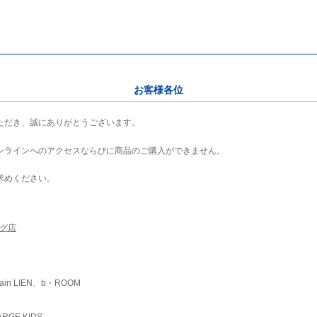
お客様各位
ただき、誠にありがとうございます。
ンラインへのアクセスならびに商品のご購入ができません。
求めください。
ング店
ain LIEN、b・ROOM
RGE KIDS