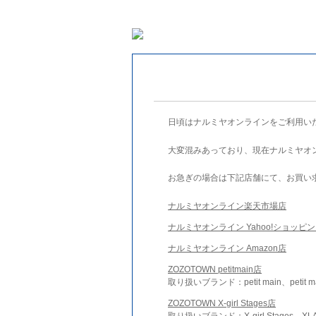
日頃はナルミヤオンラインをご利用い
大変混みあっており、現在ナルミヤオ
お急ぎの場合は下記店舗にて、お買い
ナルミヤオンライン楽天市場店
ナルミヤオンライン Yahoo!ショッピ
ナルミヤオンライン Amazon店
ZOZOTOWN petitmain店
取り扱いブランド：petit main、petit m
ZOZOTOWN X-girl Stages店
取り扱いブランド：X-girl Stages、XLA