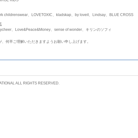
childrenswear、LOVETOXIC、kladskap、by loveit、Lindsay、BLUE CROSS
店
ycheer、Love&Peace&Money、sense of wonder、キリンのソフィ
が、何卒ご理解いただきますようお願い申し上げます。