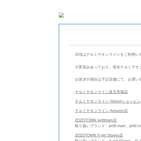
日頃はナルミヤオンラインをご利用い
大変混みあっており、現在ナルミヤオ
お急ぎの場合は下記店舗にて、お買い
ナルミヤオンライン楽天市場店
ナルミヤオンライン Yahoo!ショッピ
ナルミヤオンライン Amazon店
ZOZOTOWN petitmain店
取り扱いブランド：petit main、petit m
ZOZOTOWN X-girl Stages店
取り扱いブランド：X-girl Stages、XLA