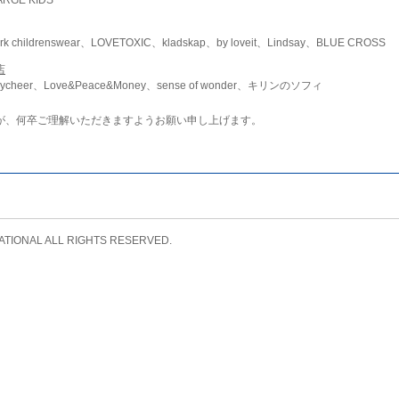
childrenswear、LOVETOXIC、kladskap、by loveit、Lindsay、BLUE CROSS
店
ycheer、Love&Peace&Money、sense of wonder、キリンのソフィ
が、何卒ご理解いただきますようお願い申し上げます。