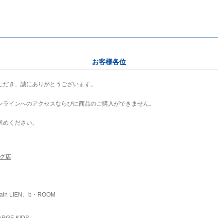
お客様各位
ただき、誠にありがとうございます。
ンラインへのアクセスならびに商品のご購入ができません。
求めください。
ング店
ain LIEN、b・ROOM
RGE KIDS