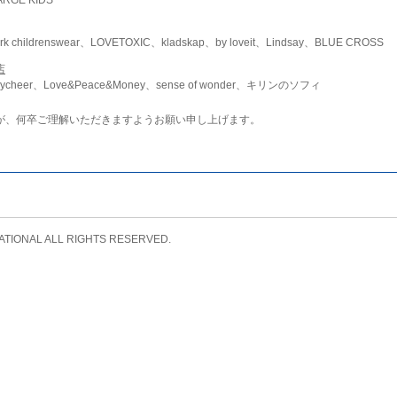
childrenswear、LOVETOXIC、kladskap、by loveit、Lindsay、BLUE CROSS
店
ycheer、Love&Peace&Money、sense of wonder、キリンのソフィ
が、何卒ご理解いただきますようお願い申し上げます。