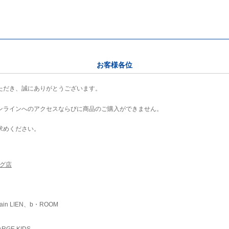
お客様各位
ただき、誠にありがとうございます。
ンラインへのアクセスならびに商品のご購入ができません。
求めください。
ング店
ain LIEN、b・ROOM
RGE KIDS