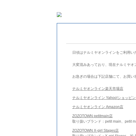
日頃はナルミヤオンラインをご利用い
大変混みあっており、現在ナルミヤオ
お急ぎの場合は下記店舗にて、お買い
ナルミヤオンライン楽天市場店
ナルミヤオンライン Yahoo!ショッピ
ナルミヤオンライン Amazon店
ZOZOTOWN petitmain店
取り扱いブランド：petit main、petit m
ZOZOTOWN X-girl Stages店
取り扱いブランド：X-girl Stages、XLA