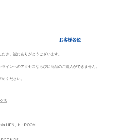
お客様各位
ただき、誠にありがとうございます。
ンラインへのアクセスならびに商品のご購入ができません。
求めください。
ング店
ain LIEN、b・ROOM
RGE KIDS