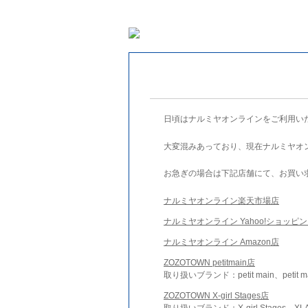
日頃はナルミヤオンラインをご利用い
大変混みあっており、現在ナルミヤオ
お急ぎの場合は下記店舗にて、お買い
ナルミヤオンライン楽天市場店
ナルミヤオンライン Yahoo!ショッピ
ナルミヤオンライン Amazon店
ZOZOTOWN petitmain店
取り扱いブランド：petit main、petit m
ZOZOTOWN X-girl Stages店
取り扱いブランド：X-girl Stages、XLA