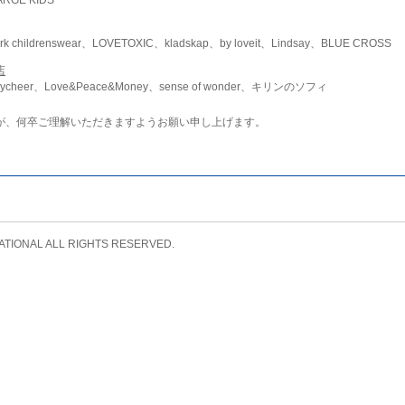
childrenswear、LOVETOXIC、kladskap、by loveit、Lindsay、BLUE CROSS
店
ycheer、Love&Peace&Money、sense of wonder、キリンのソフィ
が、何卒ご理解いただきますようお願い申し上げます。