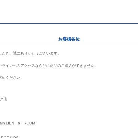
お客様各位
ただき、誠にありがとうございます。
ンラインへのアクセスならびに商品のご購入ができません。
求めください。
ング店
ain LIEN、b・ROOM
RGE KIDS