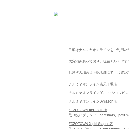
日頃はナルミヤオンラインをご利用い
大変混みあっており、現在ナルミヤオ
お急ぎの場合は下記店舗にて、お買い
ナルミヤオンライン楽天市場店
ナルミヤオンライン Yahoo!ショッピ
ナルミヤオンライン Amazon店
ZOZOTOWN petitmain店
取り扱いブランド：petit main、petit m
ZOZOTOWN X-girl Stages店
取り扱いブランド：X-girl Stages、XLA