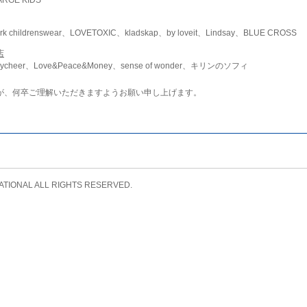
childrenswear、LOVETOXIC、kladskap、by loveit、Lindsay、BLUE CROSS
店
ycheer、Love&Peace&Money、sense of wonder、キリンのソフィ
が、何卒ご理解いただきますようお願い申し上げます。