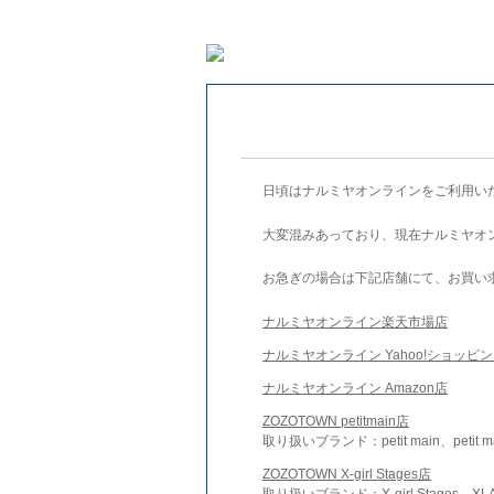
日頃はナルミヤオンラインをご利用い
大変混みあっており、現在ナルミヤオ
お急ぎの場合は下記店舗にて、お買い
ナルミヤオンライン楽天市場店
ナルミヤオンライン Yahoo!ショッピ
ナルミヤオンライン Amazon店
ZOZOTOWN petitmain店
取り扱いブランド：petit main、petit m
ZOZOTOWN X-girl Stages店
取り扱いブランド：X-girl Stages、XLA