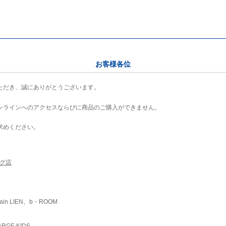
お客様各位
ただき、誠にありがとうございます。
ンラインへのアクセスならびに商品のご購入ができません。
求めください。
ング店
ain LIEN、b・ROOM
RGE KIDS