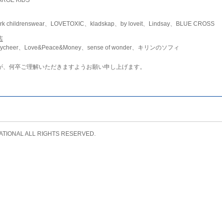
childrenswear、LOVETOXIC、kladskap、by loveit、Lindsay、BLUE CROSS
店
ycheer、Love&Peace&Money、sense of wonder、キリンのソフィ
が、何卒ご理解いただきますようお願い申し上げます。