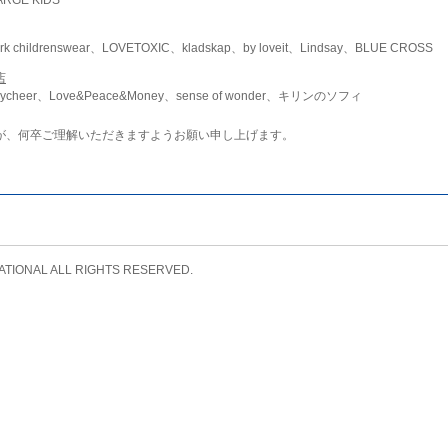
childrenswear、LOVETOXIC、kladskap、by loveit、Lindsay、BLUE CROSS
店
ycheer、Love&Peace&Money、sense of wonder、キリンのソフィ
が、何卒ご理解いただきますようお願い申し上げます。