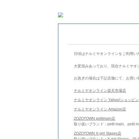
日頃はナルミヤオンラインをご利用い
大変混みあっており、現在ナルミヤオ
お急ぎの場合は下記店舗にて、お買い
ナルミヤオンライン楽天市場店
ナルミヤオンライン Yahoo!ショッピ
ナルミヤオンライン Amazon店
ZOZOTOWN petitmain店
取り扱いブランド：petit main、petit m
ZOZOTOWN X-girl Stages店
取り扱いブランド：X-girl Stages、XLA