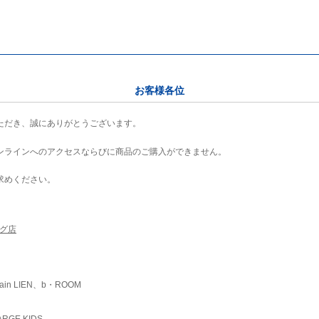
お客様各位
ただき、誠にありがとうございます。
ンラインへのアクセスならびに商品のご購入ができません。
求めください。
ング店
ain LIEN、b・ROOM
RGE KIDS