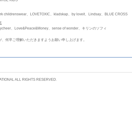
childrenswear、LOVETOXIC、kladskap、by loveit、Lindsay、BLUE CROSS
店
ycheer、Love&Peace&Money、sense of wonder、キリンのソフィ
が、何卒ご理解いただきますようお願い申し上げます。