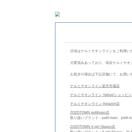
日頃はナルミヤオンラインをご利用い
大変混みあっており、現在ナルミヤオ
お急ぎの場合は下記店舗にて、お買い
ナルミヤオンライン楽天市場店
ナルミヤオンライン Yahoo!ショッピ
ナルミヤオンライン Amazon店
ZOZOTOWN petitmain店
取り扱いブランド：petit main、petit m
ZOZOTOWN X-girl Stages店
取り扱いブランド：X-girl Stages、XLA