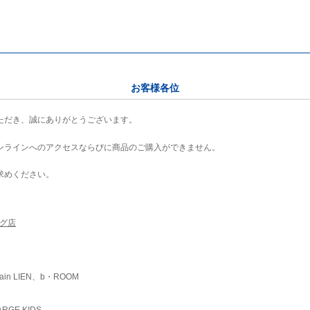
お客様各位
ただき、誠にありがとうございます。
ンラインへのアクセスならびに商品のご購入ができません。
求めください。
ング店
ain LIEN、b・ROOM
RGE KIDS