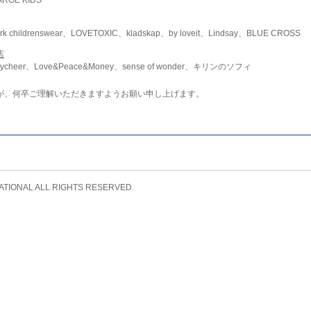
childrenswear、LOVETOXIC、kladskap、by loveit、Lindsay、BLUE CROSS
店
ycheer、Love&Peace&Money、sense of wonder、キリンのソフィ
が、何卒ご理解いただきますようお願い申し上げます。