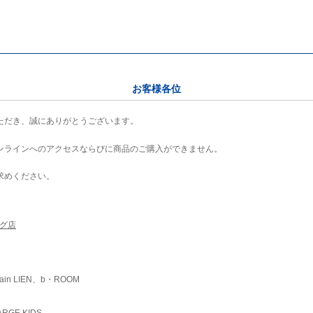
お客様各位
ただき、誠にありがとうございます。
ンラインへのアクセスならびに商品のご購入ができません。
求めください。
ング店
ain LIEN、b・ROOM
RGE KIDS