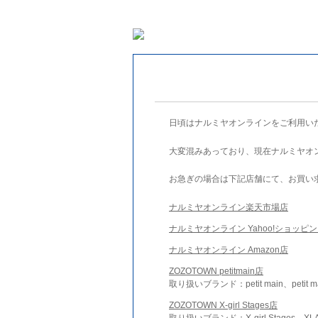
日頃はナルミヤオンラインをご利用い
大変混みあっており、現在ナルミヤオ
お急ぎの場合は下記店舗にて、お買い
ナルミヤオンライン楽天市場店
ナルミヤオンライン Yahoo!ショッピ
ナルミヤオンライン Amazon店
ZOZOTOWN petitmain店
取り扱いブランド：petit main、petit m
ZOZOTOWN X-girl Stages店
取り扱いブランド：X-girl Stages、XLA