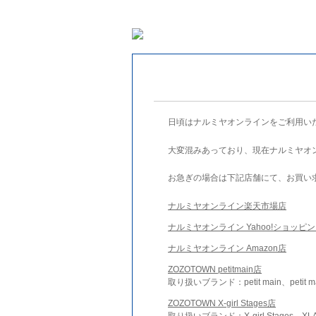
日頃はナルミヤオンラインをご利用い
大変混みあっており、現在ナルミヤオ
お急ぎの場合は下記店舗にて、お買い
ナルミヤオンライン楽天市場店
ナルミヤオンライン Yahoo!ショッピ
ナルミヤオンライン Amazon店
ZOZOTOWN petitmain店
取り扱いブランド：petit main、petit m
ZOZOTOWN X-girl Stages店
取り扱いブランド：X-girl Stages、XLA