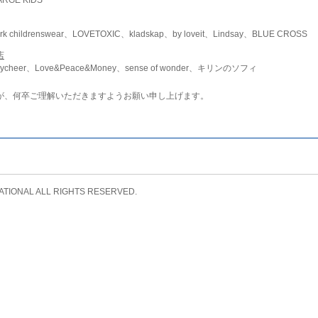
childrenswear、LOVETOXIC、kladskap、by loveit、Lindsay、BLUE CROSS
店
ycheer、Love&Peace&Money、sense of wonder、キリンのソフィ
が、何卒ご理解いただきますようお願い申し上げます。