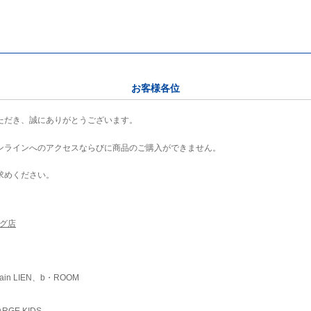
お客様各位
ただき、誠にありがとうございます。
ンラインへのアクセスならびに商品のご購入ができません。
求めください。
ング店
ain LIEN、b・ROOM
RGE KIDS