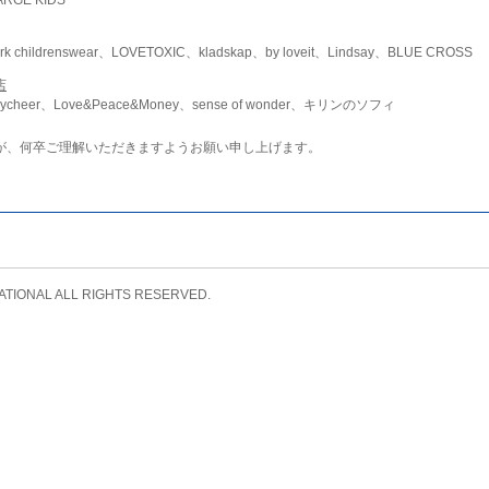
childrenswear、LOVETOXIC、kladskap、by loveit、Lindsay、BLUE CROSS
店
ycheer、Love&Peace&Money、sense of wonder、キリンのソフィ
が、何卒ご理解いただきますようお願い申し上げます。