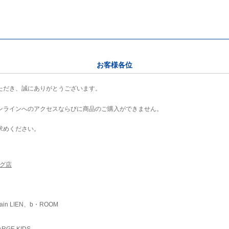
お客様各位
ただき、誠にありがとうございます。
ンラインへのアクセスならびに商品のご購入ができません。
求めください。
ング店
ain LIEN、b・ROOM
RGE KIDS