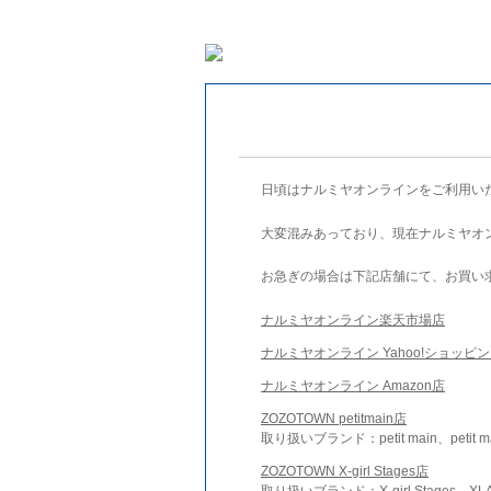
日頃はナルミヤオンラインをご利用い
大変混みあっており、現在ナルミヤオ
お急ぎの場合は下記店舗にて、お買い
ナルミヤオンライン楽天市場店
ナルミヤオンライン Yahoo!ショッピ
ナルミヤオンライン Amazon店
ZOZOTOWN petitmain店
取り扱いブランド：petit main、petit m
ZOZOTOWN X-girl Stages店
取り扱いブランド：X-girl Stages、XLA