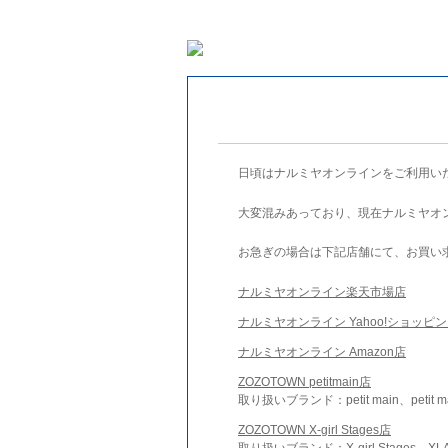
日頃はナルミヤオンラインをご利用い
大変混みあっており、現在ナルミヤオ
お急ぎの場合は下記店舗にて、お買い
ナルミヤオンライン楽天市場店
ナルミヤオンライン Yahoo!ショッピ
ナルミヤオンライン Amazon店
ZOZOTOWN petitmain店
取り扱いブランド：petit main、petit m
ZOZOTOWN X-girl Stages店
取り扱いブランド：X-girl Stages、XLA