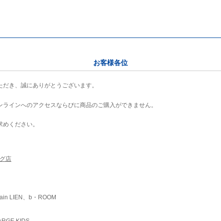
お客様各位
ただき、誠にありがとうございます。
ンラインへのアクセスならびに商品のご購入ができません。
求めください。
ング店
ain LIEN、b・ROOM
RGE KIDS