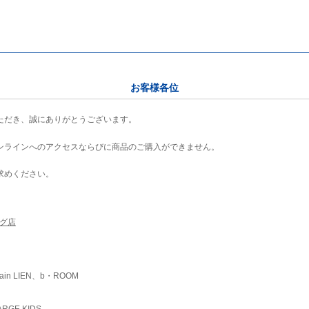
お客様各位
ただき、誠にありがとうございます。
ンラインへのアクセスならびに商品のご購入ができません。
求めください。
ング店
ain LIEN、b・ROOM
RGE KIDS