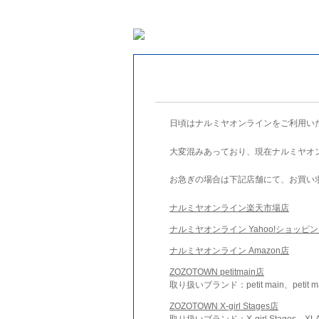
日頃はナルミヤオンラインをご利用い
大変混みあっており、現在ナルミヤオ
お急ぎの場合は下記店舗にて、お買い
ナルミヤオンライン楽天市場店
ナルミヤオンライン Yahoo!ショッピ
ナルミヤオンライン Amazon店
ZOZOTOWN petitmain店
取り扱いブランド：petit main、petit m
ZOZOTOWN X-girl Stages店
取り扱いブランド：X-girl Stages、XLA