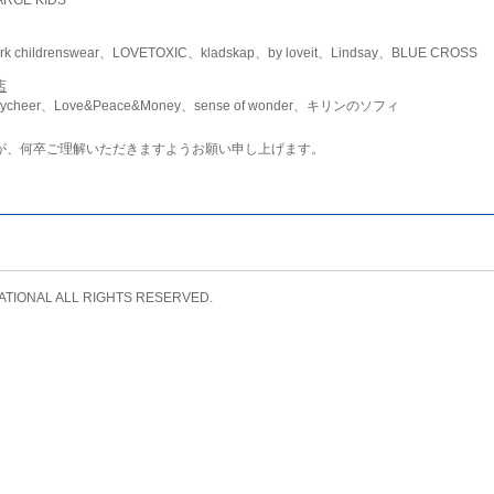
childrenswear、LOVETOXIC、kladskap、by loveit、Lindsay、BLUE CROSS
店
ycheer、Love&Peace&Money、sense of wonder、キリンのソフィ
が、何卒ご理解いただきますようお願い申し上げます。