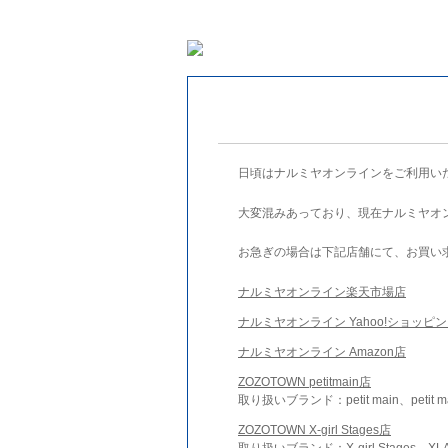
日頃はナルミヤオンラインをご利用い
大変混みあっており、現在ナルミヤオ
お急ぎの場合は下記店舗にて、お買い
ナルミヤオンライン楽天市場店
ナルミヤオンライン Yahoo!ショッピ
ナルミヤオンライン Amazon店
ZOZOTOWN petitmain店
取り扱いブランド：petit main、petit m
ZOZOTOWN X-girl Stages店
取り扱いブランド：X-girl Stages、XLA