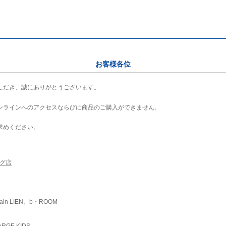
お客様各位
ただき、誠にありがとうございます。
ンラインへのアクセスならびに商品のご購入ができません。
求めください。
ング店
ain LIEN、b・ROOM
RGE KIDS