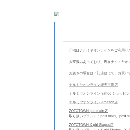
日頃はナルミヤオンラインをご利用い
大変混みあっており、現在ナルミヤオ
お急ぎの場合は下記店舗にて、お買い
ナルミヤオンライン楽天市場店
ナルミヤオンライン Yahoo!ショッピ
ナルミヤオンライン Amazon店
ZOZOTOWN petitmain店
取り扱いブランド：petit main、petit m
ZOZOTOWN X-girl Stages店
取り扱いブランド：X-girl Stages、XLA