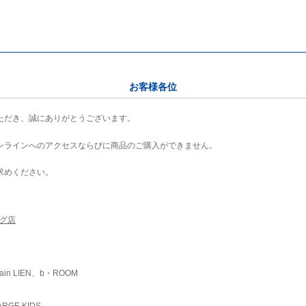
お客様各位
ただき、誠にありがとうございます。
ンラインへのアクセスならびに商品のご購入ができません。
求めください。
ング店
ain LIEN、b・ROOM
RGE KIDS