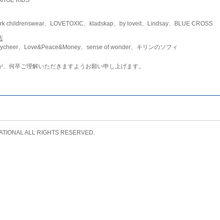
childrenswear、LOVETOXIC、kladskap、by loveit、Lindsay、BLUE CROSS
店
ycheer、Love&Peace&Money、sense of wonder、キリンのソフィ
が、何卒ご理解いただきますようお願い申し上げます。