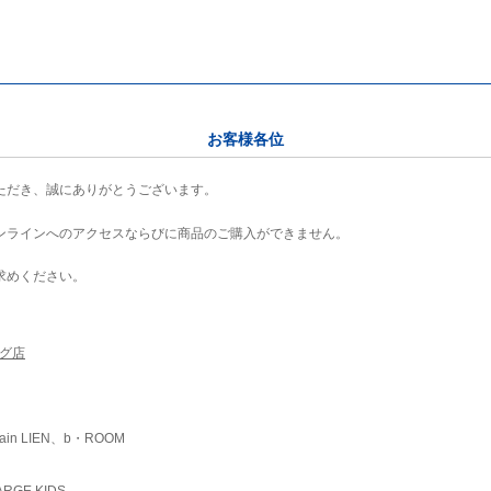
お客様各位
ただき、誠にありがとうございます。
ンラインへのアクセスならびに商品のご購入ができません。
求めください。
ング店
ain LIEN、b・ROOM
RGE KIDS