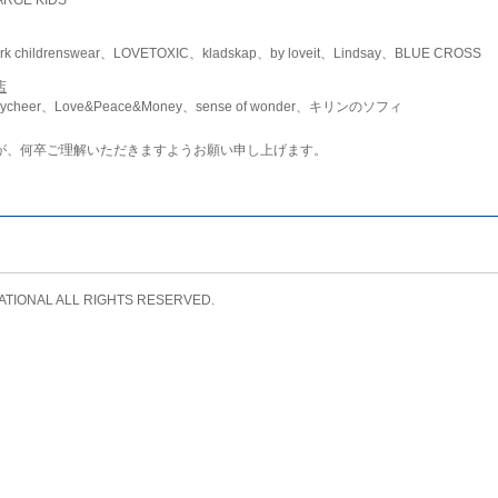
childrenswear、LOVETOXIC、kladskap、by loveit、Lindsay、BLUE CROSS
店
ycheer、Love&Peace&Money、sense of wonder、キリンのソフィ
が、何卒ご理解いただきますようお願い申し上げます。