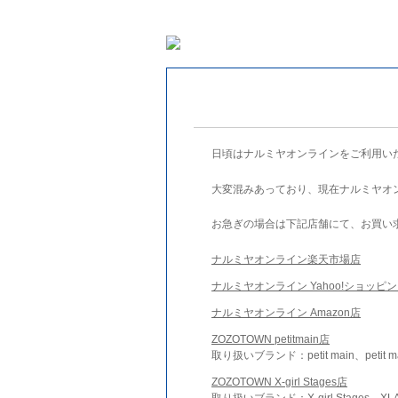
日頃はナルミヤオンラインをご利用い
大変混みあっており、現在ナルミヤオ
お急ぎの場合は下記店舗にて、お買い
ナルミヤオンライン楽天市場店
ナルミヤオンライン Yahoo!ショッピ
ナルミヤオンライン Amazon店
ZOZOTOWN petitmain店
取り扱いブランド：petit main、petit m
ZOZOTOWN X-girl Stages店
取り扱いブランド：X-girl Stages、XLA