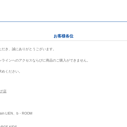
お客様各位
ただき、誠にありがとうございます。
ンラインへのアクセスならびに商品のご購入ができません。
求めください。
ング店
ain LIEN、b・ROOM
RGE KIDS