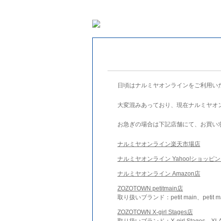
日頃はナルミヤオンラインをご利用い
大変混みあっており、現在ナルミヤオ
お急ぎの場合は下記店舗にて、お買い
ナルミヤオンライン楽天市場店
ナルミヤオンライン Yahoo!ショッピ
ナルミヤオンライン Amazon店
ZOZOTOWN petitmain店
取り扱いブランド：petit main、petit m
ZOZOTOWN X-girl Stages店
取り扱いブランド：X-girl Stages、XLA