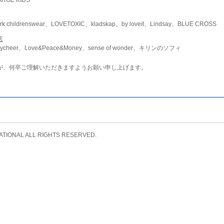
childrenswear、LOVETOXIC、kladskap、by loveit、Lindsay、BLUE CROSS
店
ycheer、Love&Peace&Money、sense of wonder、キリンのソフィ
が、何卒ご理解いただきますようお願い申し上げます。