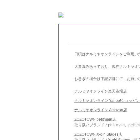
日頃はナルミヤオンラインをご利用い
大変混みあっており、現在ナルミヤオ
お急ぎの場合は下記店舗にて、お買い
ナルミヤオンライン楽天市場店
ナルミヤオンライン Yahoo!ショッピ
ナルミヤオンライン Amazon店
ZOZOTOWN petitmain店
取り扱いブランド：petit main、petit m
ZOZOTOWN X-girl Stages店
取り扱いブランド：X-girl Stages、XLA