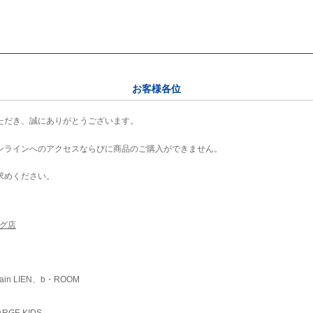
お客様各位
ただき、誠にありがとうございます。
ンラインへのアクセスならびに商品のご購入ができません。
求めください。
ング店
ain LIEN、b・ROOM
RGE KIDS