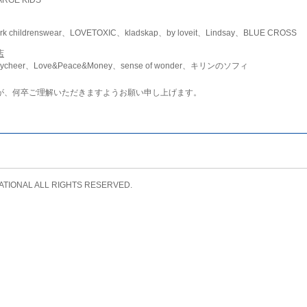
childrenswear、LOVETOXIC、kladskap、by loveit、Lindsay、BLUE CROSS
店
ycheer、Love&Peace&Money、sense of wonder、キリンのソフィ
が、何卒ご理解いただきますようお願い申し上げます。