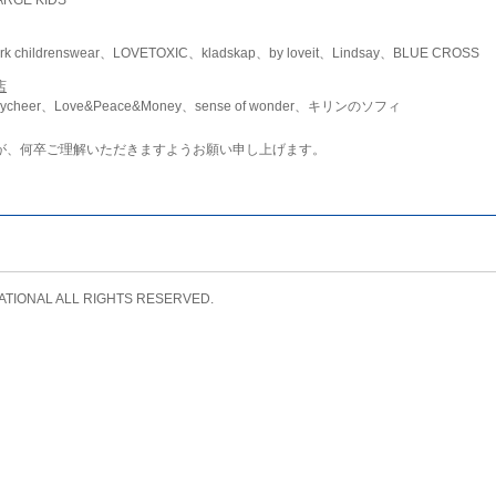
childrenswear、LOVETOXIC、kladskap、by loveit、Lindsay、BLUE CROSS
店
ycheer、Love&Peace&Money、sense of wonder、キリンのソフィ
が、何卒ご理解いただきますようお願い申し上げます。