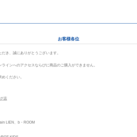
お客様各位
ただき、誠にありがとうございます。
ンラインへのアクセスならびに商品のご購入ができません。
求めください。
ング店
ain LIEN、b・ROOM
RGE KIDS