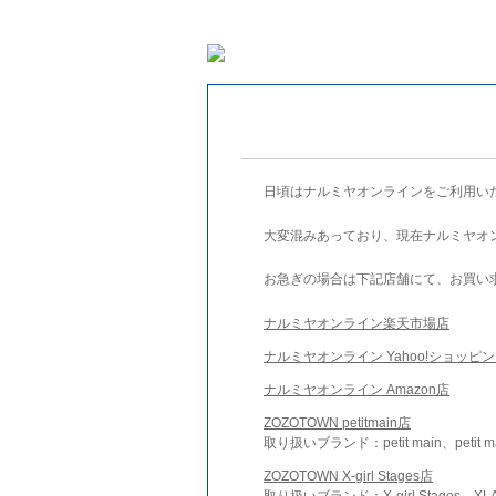
日頃はナルミヤオンラインをご利用い
大変混みあっており、現在ナルミヤオ
お急ぎの場合は下記店舗にて、お買い
ナルミヤオンライン楽天市場店
ナルミヤオンライン Yahoo!ショッピ
ナルミヤオンライン Amazon店
ZOZOTOWN petitmain店
取り扱いブランド：petit main、petit m
ZOZOTOWN X-girl Stages店
取り扱いブランド：X-girl Stages、XLA