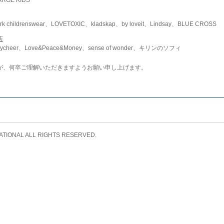
childrenswear、LOVETOXIC、kladskap、by loveit、Lindsay、BLUE CROSS
店
ycheer、Love&Peace&Money、sense of wonder、キリンのソフィ
が、何卒ご理解いただきますようお願い申し上げます。