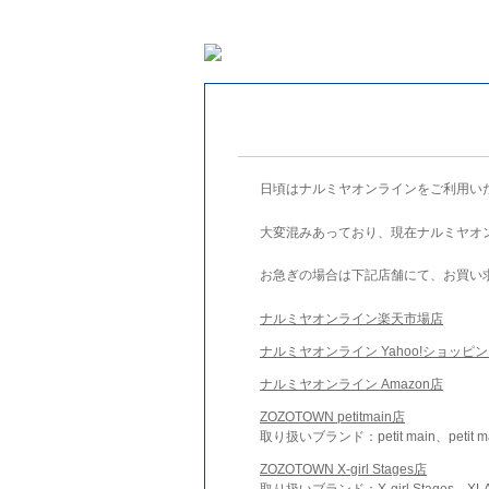
日頃はナルミヤオンラインをご利用い
大変混みあっており、現在ナルミヤオ
お急ぎの場合は下記店舗にて、お買い
ナルミヤオンライン楽天市場店
ナルミヤオンライン Yahoo!ショッピ
ナルミヤオンライン Amazon店
ZOZOTOWN petitmain店
取り扱いブランド：petit main、petit m
ZOZOTOWN X-girl Stages店
取り扱いブランド：X-girl Stages、XLA