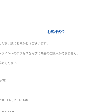
お客様各位
ただき、誠にありがとうございます。
ンラインへのアクセスならびに商品のご購入ができません。
求めください。
ング店
ain LIEN、b・ROOM
RGE KIDS