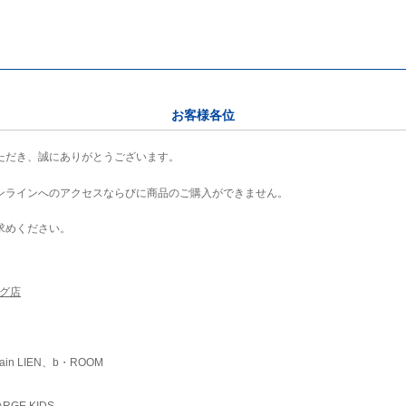
お客様各位
ただき、誠にありがとうございます。
ンラインへのアクセスならびに商品のご購入ができません。
求めください。
ング店
ain LIEN、b・ROOM
RGE KIDS