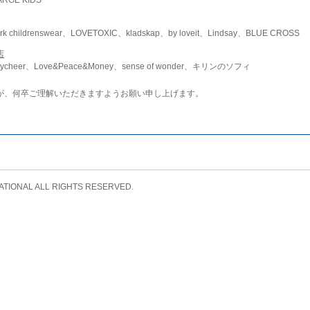
childrenswear、LOVETOXIC、kladskap、by loveit、Lindsay、BLUE CROSS
店
ycheer、Love&Peace&Money、sense of wonder、キリンのソフィ
が、何卒ご理解いただきますようお願い申し上げます。