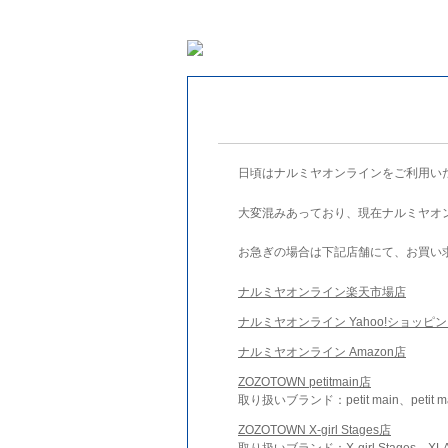
日頃はナルミヤオンラインをご利用い
大変混みあっており、現在ナルミヤオ
お急ぎの場合は下記店舗にて、お買い
ナルミヤオンライン楽天市場店
ナルミヤオンライン Yahoo!ショッピ
ナルミヤオンライン Amazon店
ZOZOTOWN petitmain店
取り扱いブランド：petit main、petit m
ZOZOTOWN X-girl Stages店
取り扱いブランド：X-girl Stages、XLA