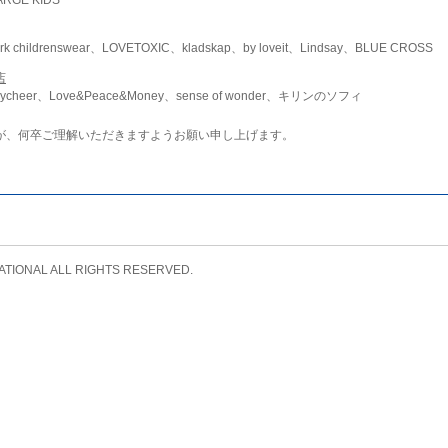
childrenswear、LOVETOXIC、kladskap、by loveit、Lindsay、BLUE CROSS
店
ycheer、Love&Peace&Money、sense of wonder、キリンのソフィ
が、何卒ご理解いただきますようお願い申し上げます。