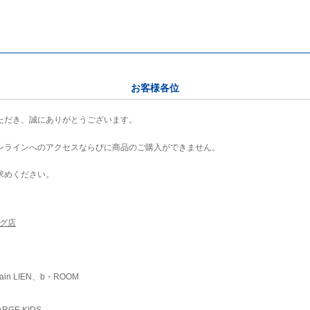
お客様各位
ただき、誠にありがとうございます。
ンラインへのアクセスならびに商品のご購入ができません。
求めください。
ング店
ain LIEN、b・ROOM
RGE KIDS