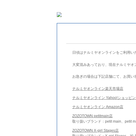
日頃はナルミヤオンラインをご利用い
大変混みあっており、現在ナルミヤオ
お急ぎの場合は下記店舗にて、お買い
ナルミヤオンライン楽天市場店
ナルミヤオンライン Yahoo!ショッピ
ナルミヤオンライン Amazon店
ZOZOTOWN petitmain店
取り扱いブランド：petit main、petit m
ZOZOTOWN X-girl Stages店
取り扱いブランド：X-girl Stages、XLA