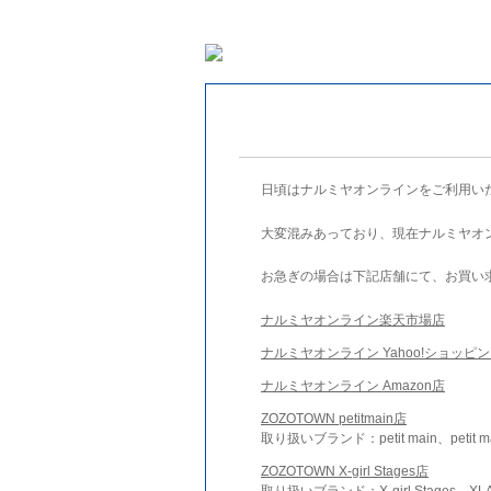
日頃はナルミヤオンラインをご利用い
大変混みあっており、現在ナルミヤオ
お急ぎの場合は下記店舗にて、お買い
ナルミヤオンライン楽天市場店
ナルミヤオンライン Yahoo!ショッピ
ナルミヤオンライン Amazon店
ZOZOTOWN petitmain店
取り扱いブランド：petit main、petit m
ZOZOTOWN X-girl Stages店
取り扱いブランド：X-girl Stages、XLA