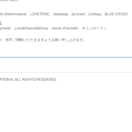
childrenswear、LOVETOXIC、kladskap、by loveit、Lindsay、BLUE CROSS
店
ycheer、Love&Peace&Money、sense of wonder、キリンのソフィ
が、何卒ご理解いただきますようお願い申し上げます。