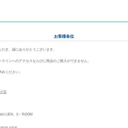
お客様各位
ただき、誠にありがとうございます。
ンラインへのアクセスならびに商品のご購入ができません。
求めください。
ング店
ain LIEN、b・ROOM
RGE KIDS