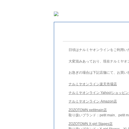
日頃はナルミヤオンラインをご利用い
大変混みあっており、現在ナルミヤオ
お急ぎの場合は下記店舗にて、お買い
ナルミヤオンライン楽天市場店
ナルミヤオンライン Yahoo!ショッピ
ナルミヤオンライン Amazon店
ZOZOTOWN petitmain店
取り扱いブランド：petit main、petit m
ZOZOTOWN X-girl Stages店
取り扱いブランド：X-girl Stages、XLA