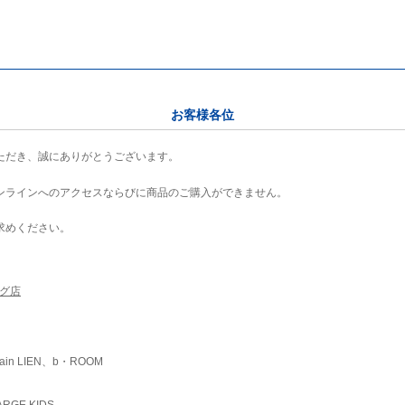
お客様各位
ただき、誠にありがとうございます。
ンラインへのアクセスならびに商品のご購入ができません。
求めください。
ング店
ain LIEN、b・ROOM
RGE KIDS