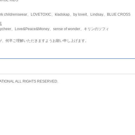
childrenswear、LOVETOXIC、kladskap、by loveit、Lindsay、BLUE CROSS
店
ycheer、Love&Peace&Money、sense of wonder、キリンのソフィ
が、何卒ご理解いただきますようお願い申し上げます。