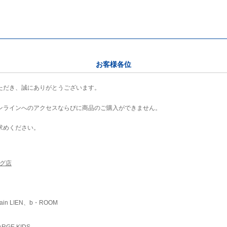
お客様各位
ただき、誠にありがとうございます。
ンラインへのアクセスならびに商品のご購入ができません。
求めください。
ング店
ain LIEN、b・ROOM
RGE KIDS