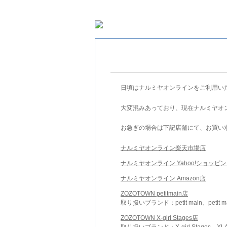
日頃はナルミヤオンラインをご利用い
大変混みあっており、現在ナルミヤオ
お急ぎの場合は下記店舗にて、お買い
ナルミヤオンライン楽天市場店
ナルミヤオンライン Yahoo!ショッピ
ナルミヤオンライン Amazon店
ZOZOTOWN petitmain店
取り扱いブランド：petit main、petit m
ZOZOTOWN X-girl Stages店
取り扱いブランド：X-girl Stages、XLA