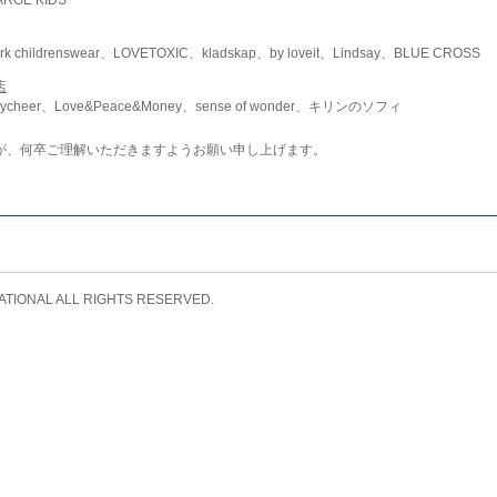
childrenswear、LOVETOXIC、kladskap、by loveit、Lindsay、BLUE CROSS
店
ycheer、Love&Peace&Money、sense of wonder、キリンのソフィ
が、何卒ご理解いただきますようお願い申し上げます。