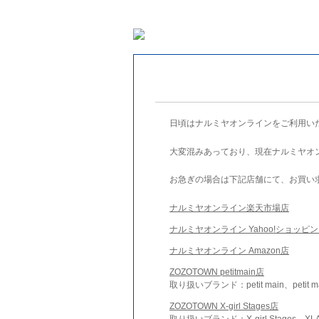
日頃はナルミヤオンラインをご利用い
大変混みあっており、現在ナルミヤオ
お急ぎの場合は下記店舗にて、お買い
ナルミヤオンライン楽天市場店
ナルミヤオンライン Yahoo!ショッピ
ナルミヤオンライン Amazon店
ZOZOTOWN petitmain店
取り扱いブランド：petit main、petit m
ZOZOTOWN X-girl Stages店
取り扱いブランド：X-girl Stages、XLA