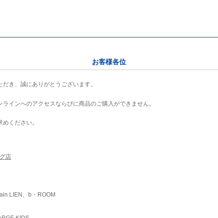
お客様各位
ただき、誠にありがとうございます。
ンラインへのアクセスならびに商品のご購入ができません。
求めください。
ング店
ain LIEN、b・ROOM
RGE KIDS