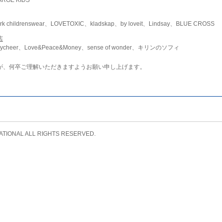
childrenswear、LOVETOXIC、kladskap、by loveit、Lindsay、BLUE CROSS
店
ycheer、Love&Peace&Money、sense of wonder、キリンのソフィ
が、何卒ご理解いただきますようお願い申し上げます。