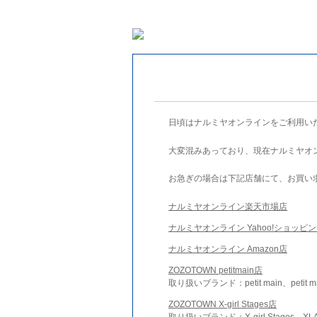
日頃はナルミヤオンラインをご利用い
大変混みあっており、現在ナルミヤオ
お急ぎの場合は下記店舗にて、お買い
ナルミヤオンライン楽天市場店
ナルミヤオンライン Yahoo!ショッピ
ナルミヤオンライン Amazon店
ZOZOTOWN petitmain店
取り扱いブランド：petit main、petit m
ZOZOTOWN X-girl Stages店
取り扱いブランド：X-girl Stages、XLA