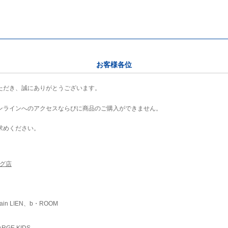
お客様各位
ただき、誠にありがとうございます。
ンラインへのアクセスならびに商品のご購入ができません。
求めください。
ング店
ain LIEN、b・ROOM
RGE KIDS