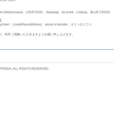
childrenswear、LOVETOXIC、kladskap、by loveit、Lindsay、BLUE CROSS
店
ycheer、Love&Peace&Money、sense of wonder、キリンのソフィ
が、何卒ご理解いただきますようお願い申し上げます。