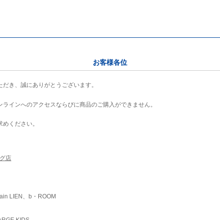
お客様各位
ただき、誠にありがとうございます。
ンラインへのアクセスならびに商品のご購入ができません。
求めください。
ング店
ain LIEN、b・ROOM
RGE KIDS