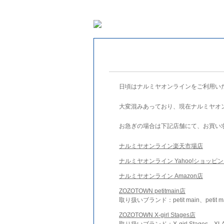
日頃はナルミヤオンラインをご利用い
大変混みあっており、現在ナルミヤオ
お急ぎの場合は下記店舗にて、お買い
ナルミヤオンライン楽天市場店
ナルミヤオンライン Yahoo!ショッピ
ナルミヤオンライン Amazon店
ZOZOTOWN petitmain店
取り扱いブランド：petit main、petit m
ZOZOTOWN X-girl Stages店
取り扱いブランド：X-girl Stages、XLA