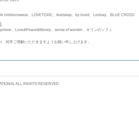
childrenswear、LOVETOXIC、kladskap、by loveit、Lindsay、BLUE CROSS
店
ycheer、Love&Peace&Money、sense of wonder、キリンのソフィ
が、何卒ご理解いただきますようお願い申し上げます。