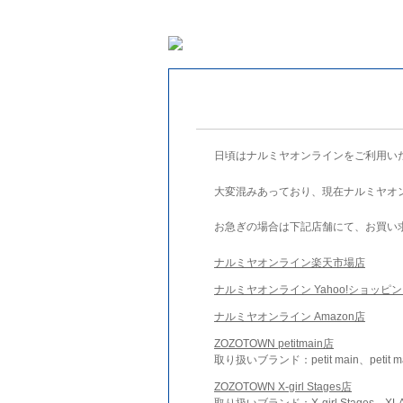
日頃はナルミヤオンラインをご利用い
大変混みあっており、現在ナルミヤオ
お急ぎの場合は下記店舗にて、お買い
ナルミヤオンライン楽天市場店
ナルミヤオンライン Yahoo!ショッピ
ナルミヤオンライン Amazon店
ZOZOTOWN petitmain店
取り扱いブランド：petit main、petit m
ZOZOTOWN X-girl Stages店
取り扱いブランド：X-girl Stages、XLA