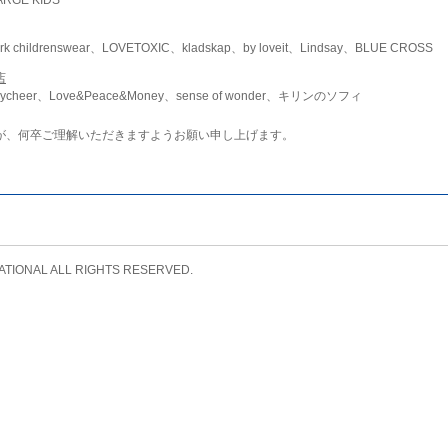
childrenswear、LOVETOXIC、kladskap、by loveit、Lindsay、BLUE CROSS
店
ycheer、Love&Peace&Money、sense of wonder、キリンのソフィ
が、何卒ご理解いただきますようお願い申し上げます。