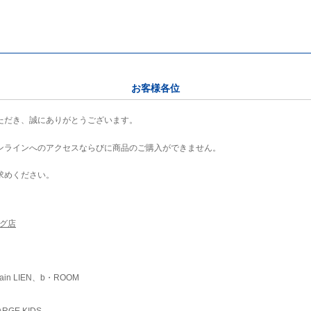
お客様各位
ただき、誠にありがとうございます。
ンラインへのアクセスならびに商品のご購入ができません。
求めください。
ング店
ain LIEN、b・ROOM
RGE KIDS