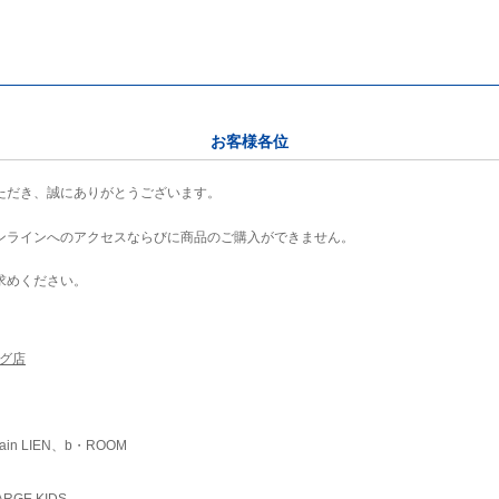
お客様各位
ただき、誠にありがとうございます。
ンラインへのアクセスならびに商品のご購入ができません。
求めください。
ング店
ain LIEN、b・ROOM
RGE KIDS