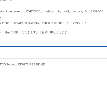
childrenswear、LOVETOXIC、kladskap、by loveit、Lindsay、BLUE CROSS
店
ycheer、Love&Peace&Money、sense of wonder、キリンのソフィ
が、何卒ご理解いただきますようお願い申し上げます。