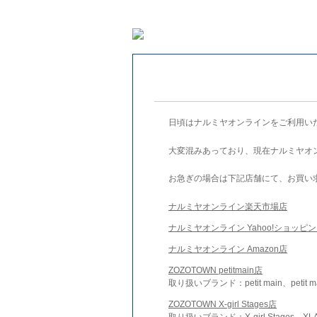
日頃はナルミヤオンラインをご利用い
大変混みあっており、現在ナルミヤオ
お急ぎの場合は下記店舗にて、お買い
ナルミヤオンライン楽天市場店
ナルミヤオンライン Yahoo!ショッピ
ナルミヤオンライン Amazon店
ZOZOTOWN petitmain店
取り扱いブランド：petit main、petit m
ZOZOTOWN X-girl Stages店
取り扱いブランド：X-girl Stages、XLA