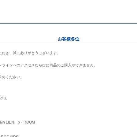
お客様各位
ただき、誠にありがとうございます。
ンラインへのアクセスならびに商品のご購入ができません。
求めください。
ング店
ain LIEN、b・ROOM
RGE KIDS