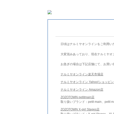
日頃はナルミヤオンラインをご利用い
大変混みあっており、現在ナルミヤオ
お急ぎの場合は下記店舗にて、お買い
ナルミヤオンライン楽天市場店
ナルミヤオンライン Yahoo!ショッピ
ナルミヤオンライン Amazon店
ZOZOTOWN petitmain店
取り扱いブランド：petit main、petit m
ZOZOTOWN X-girl Stages店
取り扱いブランド：X-girl Stages、XLA