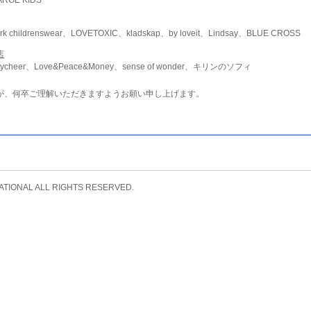
childrenswear、LOVETOXIC、kladskap、by loveit、Lindsay、BLUE CROSS
店
ycheer、Love&Peace&Money、sense of wonder、キリンのソフィ
が、何卒ご理解いただきますようお願い申し上げます。