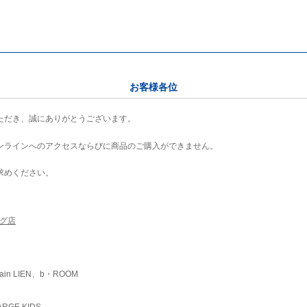
お客様各位
ただき、誠にありがとうございます。
ンラインへのアクセスならびに商品のご購入ができません。
求めください。
ング店
ain LIEN、b・ROOM
RGE KIDS