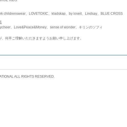
childrenswear、LOVETOXIC、kladskap、by loveit、Lindsay、BLUE CROSS
店
ycheer、Love&Peace&Money、sense of wonder、キリンのソフィ
が、何卒ご理解いただきますようお願い申し上げます。