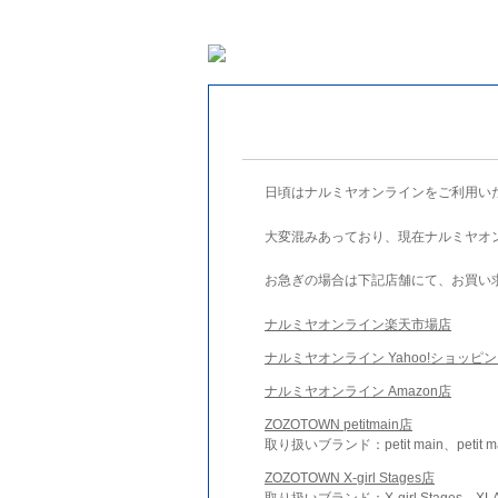
日頃はナルミヤオンラインをご利用い
大変混みあっており、現在ナルミヤオ
お急ぎの場合は下記店舗にて、お買い
ナルミヤオンライン楽天市場店
ナルミヤオンライン Yahoo!ショッピ
ナルミヤオンライン Amazon店
ZOZOTOWN petitmain店
取り扱いブランド：petit main、petit m
ZOZOTOWN X-girl Stages店
取り扱いブランド：X-girl Stages、XLA