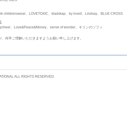
childrenswear、LOVETOXIC、kladskap、by loveit、Lindsay、BLUE CROSS
店
ycheer、Love&Peace&Money、sense of wonder、キリンのソフィ
が、何卒ご理解いただきますようお願い申し上げます。