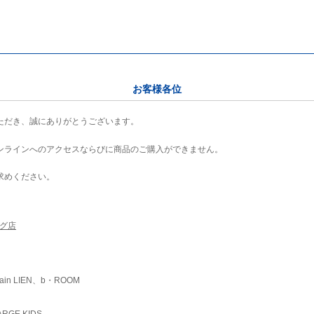
お客様各位
ただき、誠にありがとうございます。
ンラインへのアクセスならびに商品のご購入ができません。
求めください。
ング店
ain LIEN、b・ROOM
RGE KIDS