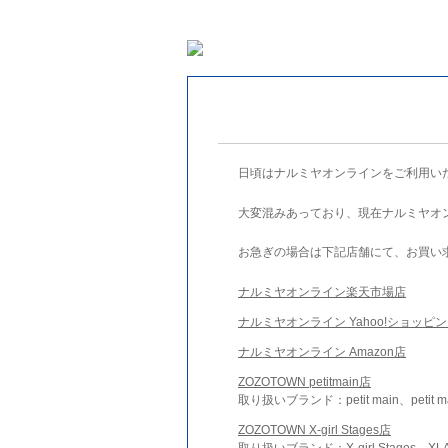
日頃はナルミヤオンラインをご利用い
大変混みあっており、現在ナルミヤオ
お急ぎの場合は下記店舗にて、お買い
ナルミヤオンライン楽天市場店
ナルミヤオンライン Yahoo!ショッピ
ナルミヤオンライン Amazon店
ZOZOTOWN petitmain店
取り扱いブランド：petit main、petit m
ZOZOTOWN X-girl Stages店
取り扱いブランド：X-girl Stages、XLA