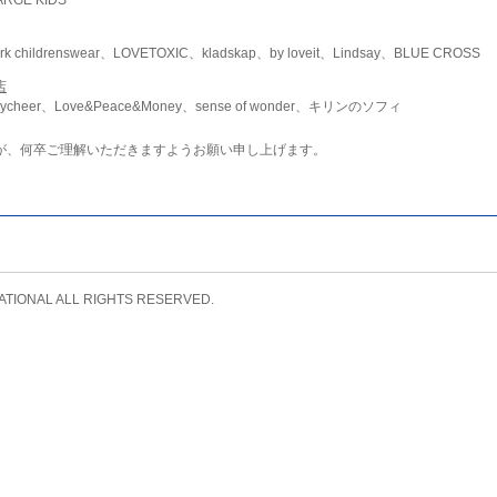
childrenswear、LOVETOXIC、kladskap、by loveit、Lindsay、BLUE CROSS
店
ycheer、Love&Peace&Money、sense of wonder、キリンのソフィ
が、何卒ご理解いただきますようお願い申し上げます。