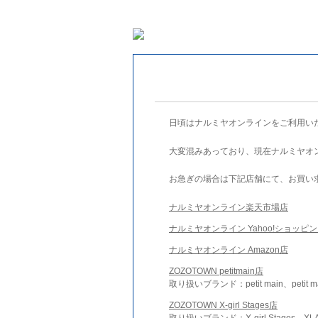
日頃はナルミヤオンラインをご利用い
大変混みあっており、現在ナルミヤオ
お急ぎの場合は下記店舗にて、お買い
ナルミヤオンライン楽天市場店
ナルミヤオンライン Yahoo!ショッピ
ナルミヤオンライン Amazon店
ZOZOTOWN petitmain店
取り扱いブランド：petit main、petit m
ZOZOTOWN X-girl Stages店
取り扱いブランド：X-girl Stages、XLA