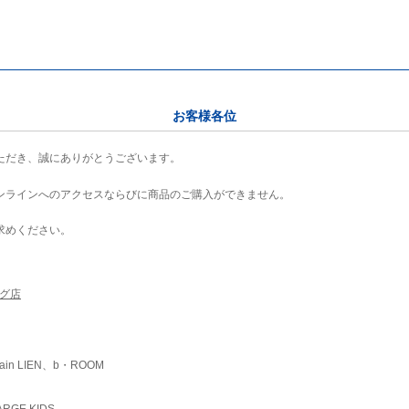
お客様各位
ただき、誠にありがとうございます。
ンラインへのアクセスならびに商品のご購入ができません。
求めください。
ング店
ain LIEN、b・ROOM
RGE KIDS