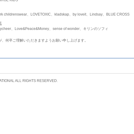
childrenswear、LOVETOXIC、kladskap、by loveit、Lindsay、BLUE CROSS
店
ycheer、Love&Peace&Money、sense of wonder、キリンのソフィ
が、何卒ご理解いただきますようお願い申し上げます。