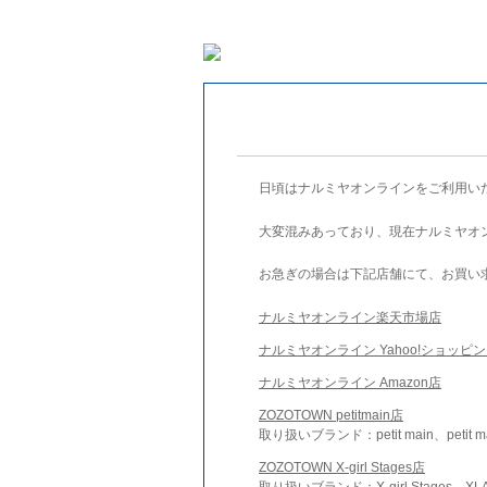
日頃はナルミヤオンラインをご利用い
大変混みあっており、現在ナルミヤオ
お急ぎの場合は下記店舗にて、お買い
ナルミヤオンライン楽天市場店
ナルミヤオンライン Yahoo!ショッピ
ナルミヤオンライン Amazon店
ZOZOTOWN petitmain店
取り扱いブランド：petit main、petit m
ZOZOTOWN X-girl Stages店
取り扱いブランド：X-girl Stages、XLA