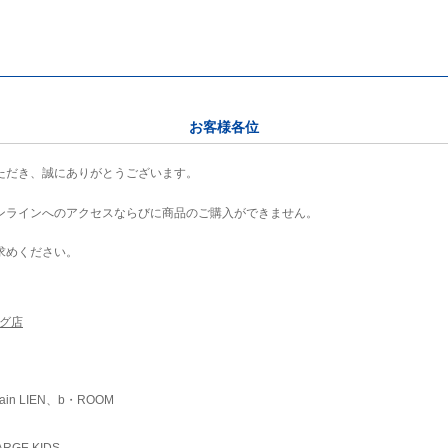
お客様各位
ただき、誠にありがとうございます。
ンラインへのアクセスならびに商品のご購入ができません。
求めください。
ング店
ain LIEN、b・ROOM
RGE KIDS