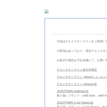
日頃はナルミヤオンラインをご利用い
大変混みあっており、現在ナルミヤオ
お急ぎの場合は下記店舗にて、お買い
ナルミヤオンライン楽天市場店
ナルミヤオンライン Yahoo!ショッピ
ナルミヤオンライン Amazon店
ZOZOTOWN petitmain店
取り扱いブランド：petit main、petit m
ZOZOTOWN X-girl Stages店
取り扱いブランド：X-girl Stages、XLA