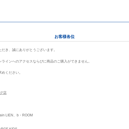
お客様各位
ただき、誠にありがとうございます。
ンラインへのアクセスならびに商品のご購入ができません。
求めください。
ング店
ain LIEN、b・ROOM
RGE KIDS