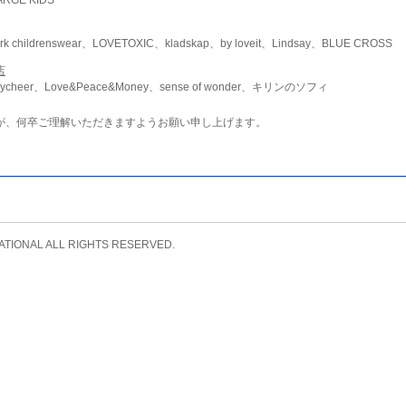
childrenswear、LOVETOXIC、kladskap、by loveit、Lindsay、BLUE CROSS
店
ycheer、Love&Peace&Money、sense of wonder、キリンのソフィ
が、何卒ご理解いただきますようお願い申し上げます。