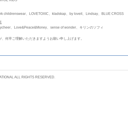
childrenswear、LOVETOXIC、kladskap、by loveit、Lindsay、BLUE CROSS
店
ycheer、Love&Peace&Money、sense of wonder、キリンのソフィ
が、何卒ご理解いただきますようお願い申し上げます。