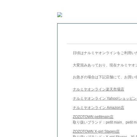
日頃はナルミヤオンラインをご利用い
大変混みあっており、現在ナルミヤオ
お急ぎの場合は下記店舗にて、お買い
ナルミヤオンライン楽天市場店
ナルミヤオンライン Yahoo!ショッピ
ナルミヤオンライン Amazon店
ZOZOTOWN petitmain店
取り扱いブランド：petit main、petit m
ZOZOTOWN X-girl Stages店
取り扱いブランド：X-girl Stages、XLA