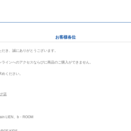
お客様各位
ただき、誠にありがとうございます。
ンラインへのアクセスならびに商品のご購入ができません。
求めください。
ング店
ain LIEN、b・ROOM
RGE KIDS