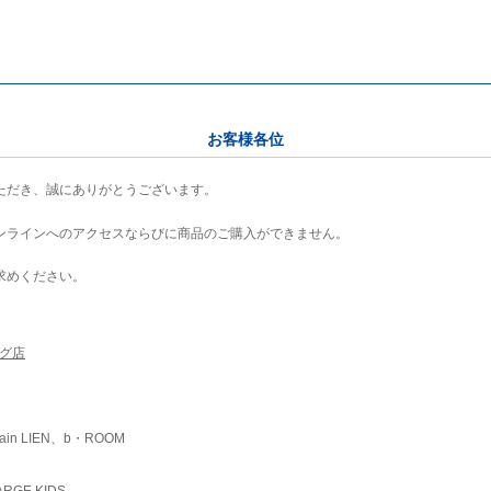
お客様各位
ただき、誠にありがとうございます。
ンラインへのアクセスならびに商品のご購入ができません。
求めください。
ング店
ain LIEN、b・ROOM
RGE KIDS