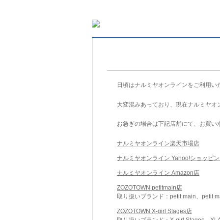
日頃はナルミヤオンラインをご利用い
大変混みあっており、現在ナルミヤオ
お急ぎの場合は下記店舗にて、お買い
ナルミヤオンライン楽天市場店
ナルミヤオンライン Yahoo!ショッピ
ナルミヤオンライン Amazon店
ZOZOTOWN petitmain店
取り扱いブランド：petit main、petit m
ZOZOTOWN X-girl Stages店
取り扱いブランド：X-girl Stages、XLA