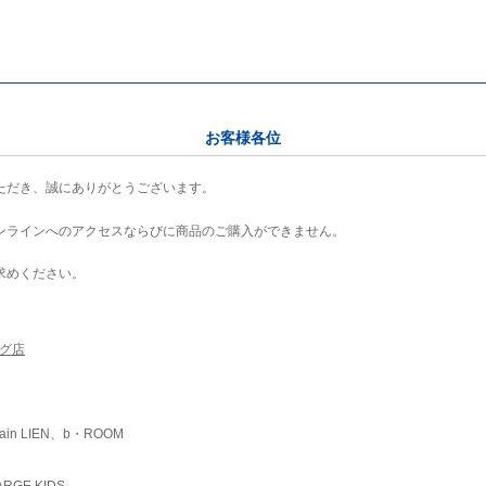
お客様各位
ただき、誠にありがとうございます。
ンラインへのアクセスならびに商品のご購入ができません。
求めください。
ング店
ain LIEN、b・ROOM
RGE KIDS