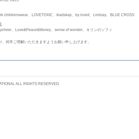
childrenswear、LOVETOXIC、kladskap、by loveit、Lindsay、BLUE CROSS
店
ycheer、Love&Peace&Money、sense of wonder、キリンのソフィ
が、何卒ご理解いただきますようお願い申し上げます。